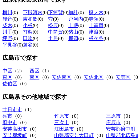
横川
(0)
下殿河内
(0)
下筒賀
(0)
加計
(0)
梶ノ木
(0)
観音
(0)
吉和郷
(0)
穴
(0)
戸河内
(0)
寺領
(0)
柴木
(0)
小板
(0)
松原
(0)
上殿
(0)
上筒賀
(0)
川手
(0)
打梨
(0)
中筒賀
(0)
猪山
(0)
津浪
(0)
坪野
(0)
田吹
(0)
土居
(0)
那須
(0)
板ケ谷
(0)
平見谷
(0)
遊谷
(0)
広島市
で探す
中区
（2）
西区
（1）
東区
（0）
南区
（0）
安佐南区
（0）
安佐北区
（0）
安芸区
（
佐伯区
（0）
広島県その他地域
で探す
廿日市市
（1）
呉市
（0）
竹原市
（0）
三原市
（0）
府中市
（0）
三次市
（0）
庄原市
（0）
安芸高田市
（0）
江田島市
（0）
安芸郡府中町
安芸郡坂町
（0）
山県郡安芸太田町
（0）
山県郡北広島