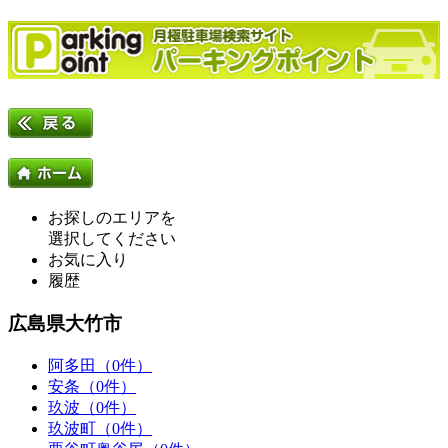
お探しのエリアを
選択してください
お気に入り
履歴
広島県大竹市
阿多田（0件）
安条（0件）
玖波（0件）
玖波町（0件）