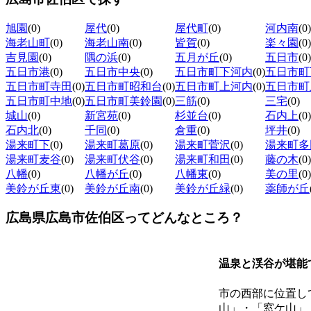
旭園
(0)
屋代
(0)
屋代町
(0)
河内南
(0)
海老山町
(0)
海老山南
(0)
皆賀
(0)
楽々園
(0)
吉見園
(0)
隅の浜
(0)
五月が丘
(0)
五日市
(0)
五日市港
(0)
五日市中央
(0)
五日市町下河内
(0)
五日市町
五日市町寺田
(0)
五日市町昭和台
(0)
五日市町上河内
(0)
五日市町
五日市町中地
(0)
五日市町美鈴園
(0)
三筋
(0)
三宅
(0)
城山
(0)
新宮苑
(0)
杉並台
(0)
石内上
(0)
石内北
(0)
千同
(0)
倉重
(0)
坪井
(0)
湯来町下
(0)
湯来町葛原
(0)
湯来町菅沢
(0)
湯来町多
湯来町麦谷
(0)
湯来町伏谷
(0)
湯来町和田
(0)
藤の木
(0)
八幡
(0)
八幡が丘
(0)
八幡東
(0)
美の里
(0)
美鈴が丘東
(0)
美鈴が丘南
(0)
美鈴が丘緑
(0)
薬師が丘
広島県広島市佐伯区ってどんなところ？
温泉と渓谷が堪能
市の西部に位置し
山」・「窓ケ山」