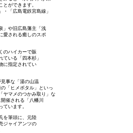
ことができます。
」・「広島電鉄宮島線」
泉」や旧広島藩主「浅
に愛される癒しのスポ
くのハイカーで賑
されている「四本杉」
物に指定されてい
が見事な「湯の山温
種の「ヒメボタル」といっ
「ヤマメのつかみ取り」な
に開催される「八幡川
っています。
氏を筆頭に、元陸
売ジャイアンツの
。