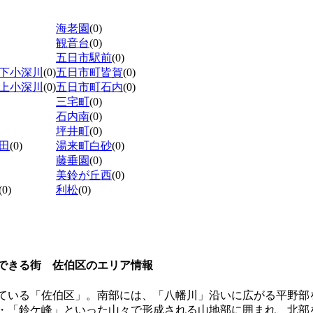
海老園
(0)
観音台
(0)
五日市駅前
(0)
下小深川
(0)
五日市町皆賀
(0)
上小深川
(0)
五日市町石内
(0)
三宅町
(0)
石内南
(0)
坪井町
(0)
田
(0)
湯来町白砂
(0)
藤垂園
(0)
美鈴が丘西
(0)
(0)
利松
(0)
できる街 佐伯区のエリア情報
ている「佐伯区」。南部には、「八幡川」沿いに広がる平野部
・「鈴ケ峰」といった山々で形成される山地部に囲まれ、北部