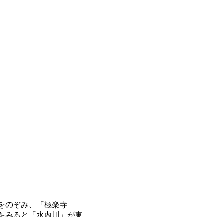
をのぞみ、「極楽寺
をみると「水内川」が東