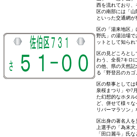
西を流れており、
区の南部には「山
といった交通網が
区の「湯来地区」
野氏」の湯治場で
ットとして知られ
区の見どころとし
わう、全長7キロ
の他、県の天然記
る「野登呂のカゴ
区の祭事としては
泉桜まつり」や7
た幻想的なホタル
ど、併せて様々な
リバーマラソン」
区出身の著名人を
上選手の「為末大
「田口麗斗」氏な