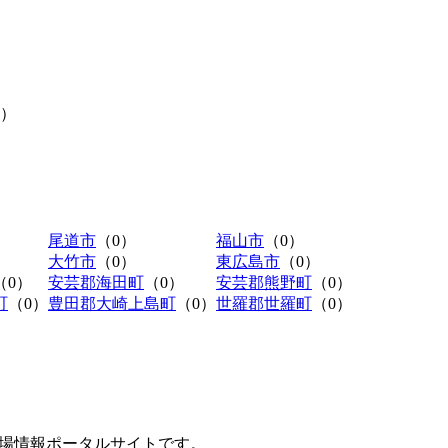
0）
尾道市
（0）
福山市
（0）
大竹市
（0）
東広島市
（0）
（0）
安芸郡海田町
（0）
安芸郡熊野町
（0）
町
（0）
豊田郡大崎上島町
（0）
世羅郡世羅町
（0）
極駐車場情報ポータルサイトです。