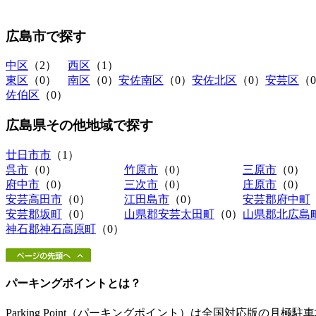
広島市
で探す
中区
（2）
西区
（1）
東区
（0）
南区
（0）
安佐南区
（0）
安佐北区
（0）
安芸区
（
佐伯区
（0）
広島県その他地域
で探す
廿日市市
（1）
呉市
（0）
竹原市
（0）
三原市
（0）
府中市
（0）
三次市
（0）
庄原市
（0）
安芸高田市
（0）
江田島市
（0）
安芸郡府中町
安芸郡坂町
（0）
山県郡安芸太田町
（0）
山県郡北広島
神石郡神石高原町
（0）
パーキングポイントとは？
Parking Point（パーキングポイント）は全国対応版の月