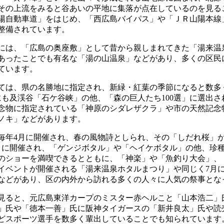
その上流をみると谷あいの平地に集落が点在しているのを見る
陽自動車道」をはじめ、「西広島バイパス」や「ＪＲ山陽本線
整備されています。
には、「広島の奥座敷」として昔から親しまれてきた「湯来温
あったことでも有名な「湯の山温泉」などがあり、多くの区民
ています。
ては、県の名勝地に指定され、新緑・紅葉の季節になると数多
にも及渓谷「石ケ谷峡」の他、「森の巨人たち100選」に選出
念物に指定されている「神原のシダレザクラ」や市の天然記念
ノキ」などがあります。
毎年4月に開催され、春の風物詩としられ、その「しだれ桜」
月に開催され、「ゲンジボタル」や「ヘイケボタル」の他、珍
のショーを満喫できるとともに、「神楽」や「魚釣り大会」、
イベントが開催される「湯来温泉ホタルまつり」や同じく7月
などがあり、区の内外から訪れる多くの人々に人気の祭事とな
見ると、元広島東洋カープのミスター赤ヘルこと「山本浩二」
」氏や「徳本一善」氏に阪神タイガースの「新井良太」氏や読
どスポーツ選手を数多く輩出していることでも知られています