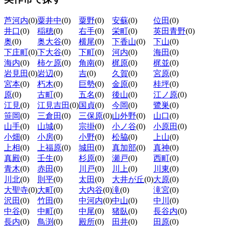
芦河内
(0)
粟井中
(0)
粟野
(0)
安蘇
(0)
位田
(0)
井口
(0)
稲穂
(0)
右手
(0)
栄町
(0)
英田青野
(0)
奥
(0)
奥大谷
(0)
横尾
(0)
下香山
(0)
下山
(0)
下庄町
(0)
下大谷
(0)
下町
(0)
河内
(0)
海田
(0)
海内
(0)
柿ケ原
(0)
角南
(0)
梶原
(0)
梶並
(0)
岩見田
(0)
岩辺
(0)
吉
(0)
久賀
(0)
宮原
(0)
宮本
(0)
朽木
(0)
巨勢
(0)
金原
(0)
桂坪
(0)
原
(0)
古町
(0)
五名
(0)
後山
(0)
江ノ原
(0)
江見
(0)
江見吉田
(0)
国貞
(0)
今岡
(0)
鷺巣
(0)
笹岡
(0)
三倉田
(0)
三保原
(0)
山外野
(0)
山口
(0)
山手
(0)
山城
(0)
宗掛
(0)
小ノ谷
(0)
小原田
(0)
小畑
(0)
小房
(0)
小野
(0)
松脇
(0)
上山
(0)
上相
(0)
上福原
(0)
城田
(0)
真加部
(0)
真神
(0)
真殿
(0)
壬生
(0)
杉原
(0)
瀬戸
(0)
西町
(0)
青木
(0)
赤田
(0)
川戸
(0)
川上
(0)
川東
(0)
川北
(0)
則平
(0)
太田
(0)
大井が丘
(0)
大原
(0)
大聖寺
(0)
大町
(0)
大内谷
(0)
滝
(0)
滝宮
(0)
沢田
(0)
竹田
(0)
中河内
(0)
中山
(0)
中川
(0)
中谷
(0)
中町
(0)
中尾
(0)
猪臥
(0)
長谷内
(0)
長内
(0)
鳥渕
(0)
殿所
(0)
田井
(0)
田原
(0)