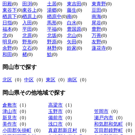
田殿
(0)
田渕
(0)
土居
(0)
東吉田
(0)
東青野
(0)
東谷下
(0)
東谷上
(0)
湯郷
(0)
藤生
(0)
豆田
(0)
楢原下
(0)
楢原上
(0)
楢原中
(0)
南
(0)
南海
(0)
日指
(0)
入田
(0)
馬形
(0)
白水
(0)
尾谷
(0)
福本
(0)
平田
(0)
平福
(0)
豊国原
(0)
豊野
(0)
北
(0)
北原
(0)
北坂
(0)
北山
(0)
万善
(0)
明見
(0)
野形
(0)
野原
(0)
矢田
(0)
友野
(0)
余野
(0)
立石
(0)
林野
(0)
鈴家
(0)
蓮花寺
(0)
和田
(0)
楮
(0)
鯰
(0)
岡山市
で探す
北区
（0）
中区
（0）
東区
（0）
南区
（0）
岡山県その他地域
で探す
倉敷市
（1）
高梁市
（1）
津山市
（0）
玉野市
（0）
笠岡市
（0）
新見市
（0）
備前市
（0）
瀬戸内市
（0）
美作市
（0）
浅口市
（0）
和気郡和気町
（0）
小田郡矢掛町
（0）
真庭郡新庄村
（0）
苫田郡鏡野町
（0）