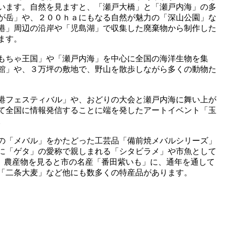
います。自然を見ますと、「瀬戸大橋」と「瀬戸内海」の多
が岳」や、２００ｈａにもなる自然が魅力の「深山公園」な
港」周辺の沿岸や「児島湖」で収集した廃棄物から制作した
ます。
もちゃ王国」や「瀬戸内海」を中心に全国の海洋生物を集
館」や、３万坪の敷地で、野山を散歩しながら多くの動物た
港フェスティバル」や、おどりの大会と瀬戸内海に舞い上が
て全国に情報発信することに端を発したアートイベント「玉
。
の「メバル」をかたどった工芸品「備前焼メバルシリーズ」
に「ゲタ」の愛称で親しまれる「シタビラメ」や市魚として
、農産物を見ると市の名産「番田紫いも」に、通年を通して
「二条大麦」など他にも数多くの特産品があります。