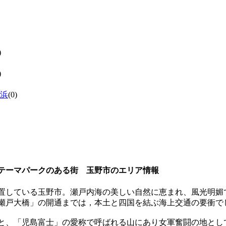
)
)
浜
(0)
テーマパークのある街 玉野市のエリア情報
置している玉野市。瀬戸内海の美しい自然に恵まれ、風光明媚
瀬戸大橋」の開通までは，本土と四国を結ぶ海上交通の要衝で
と、「児島富士」の愛称で呼ばれる山にあり女軍奮闘の地とし