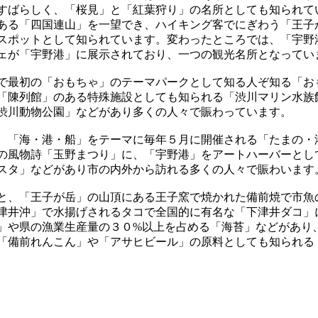
すばらしく、「桜見」と「紅葉狩り」の名所としても知られて
ある「四国連山」を一望でき、ハイキング客でにぎわう「王子
スポットとして知られています。変わったところでは、「宇野
ェが「宇野港」に展示されており、一つの観光名所となってい
で最初の「おもちゃ」のテーマパークとして知る人ぞ知る「お
「陳列館」のある特殊施設としても知られる「渋川マリン水族
渋川動物公園」などがあり多くの人々で賑わっています。
、「海・港・船」をテーマに毎年５月に開催される「たまの・
の風物詩「玉野まつり」に、「宇野港」をアートハーバーとし
スタ」などがあり市の内外から訪れる多くの人々で賑わいます
と、「王子が岳」の山頂にある王子窯で焼かれた備前焼で市魚
津井沖」で水揚げされるタコで全国的に有名な「下津井ダコ」
」や県の漁業生産量の３０%以上を占める「海苔」などがあり
「備前れんこん」や「アサヒビール」の原料としても知られる