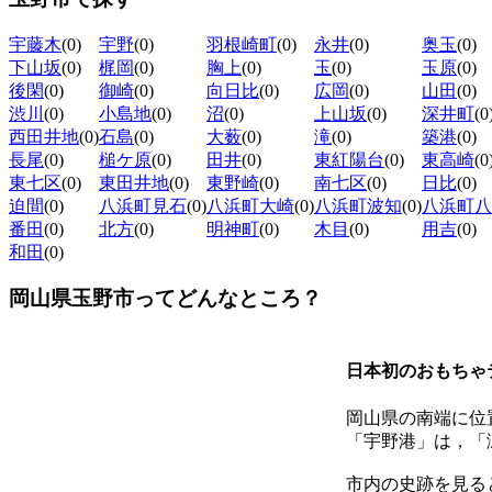
宇藤木
(0)
宇野
(0)
羽根崎町
(0)
永井
(0)
奥玉
(0)
下山坂
(0)
梶岡
(0)
胸上
(0)
玉
(0)
玉原
(0)
後閑
(0)
御崎
(0)
向日比
(0)
広岡
(0)
山田
(0)
渋川
(0)
小島地
(0)
沼
(0)
上山坂
(0)
深井町
(0
西田井地
(0)
石島
(0)
大薮
(0)
滝
(0)
築港
(0)
長尾
(0)
槌ケ原
(0)
田井
(0)
東紅陽台
(0)
東高崎
(0
東七区
(0)
東田井地
(0)
東野崎
(0)
南七区
(0)
日比
(0)
迫間
(0)
八浜町見石
(0)
八浜町大崎
(0)
八浜町波知
(0)
八浜町八
番田
(0)
北方
(0)
明神町
(0)
木目
(0)
用吉
(0)
和田
(0)
岡山県玉野市ってどんなところ？
日本初のおもちゃ
岡山県の南端に位
「宇野港」は，「
市内の史跡を見る