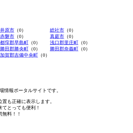
井原市
（0）
総社市
（0）
赤磐市
（0）
真庭市
（0）
都窪郡早島町
（0）
浅口郡里庄町
（0）
勝田郡勝央町
（0）
勝田郡奈義町
（0）
加賀郡吉備中央町
（0）
極駐車場情報ポータルサイトです。
位置も正確に表示します。
来てとっても便利！
切無料！！