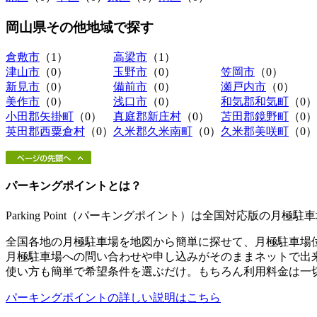
岡山県その他地域
で探す
倉敷市
（1）
高梁市
（1）
津山市
（0）
玉野市
（0）
笠岡市
（0）
新見市
（0）
備前市
（0）
瀬戸内市
（0）
美作市
（0）
浅口市
（0）
和気郡和気町
（0）
小田郡矢掛町
（0）
真庭郡新庄村
（0）
苫田郡鏡野町
（0）
英田郡西粟倉村
（0）
久米郡久米南町
（0）
久米郡美咲町
（0）
パーキングポイントとは？
Parking Point（パーキングポイント）は全国対応版の月
全国各地の月極駐車場を地図から簡単に探せて、月極駐車場
月極駐車場への問い合わせや申し込みがそのままネットで出
使い方も簡単で希望条件を選ぶだけ。もちろん利用料金は一
パーキングポイントの詳しい説明はこちら