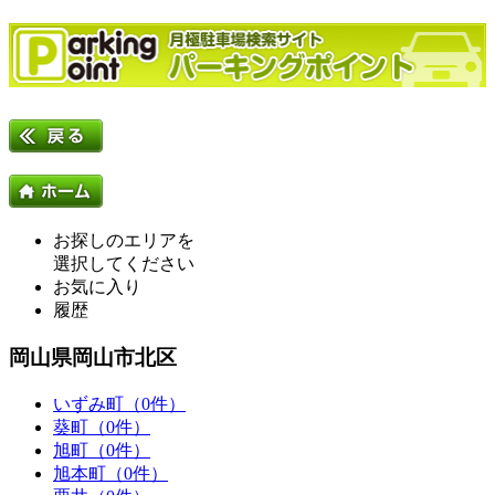
お探しのエリアを
選択してください
お気に入り
履歴
岡山県岡山市北区
いずみ町（0件）
葵町（0件）
旭町（0件）
旭本町（0件）