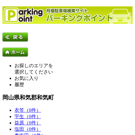
お探しのエリアを
選択してください
お気に入り
履歴
岡山県和気郡和気町
衣笠（0件）
宇生（0件）
益原（0件）
塩田（0件）