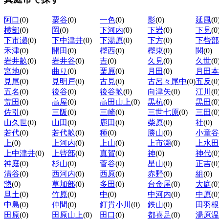
阿口
(0)
粟谷
(0)
一色
(0)
影
(0)
延風
(0
横部
(0)
岡
(0)
下河内
(0)
下岩
(0)
下見
(0
下市瀬
(0)
下中津井
(0)
下湯原
(0)
下方
(0)
下呰部
禾津
(0)
開田
(0)
樫西
(0)
樫東
(0)
関
(0)
岩井畝
(0)
岩井谷
(0)
吉
(0)
久見
(0)
久世
(0
宮地
(0)
曲り
(0)
栗原
(0)
月田
(0)
月田本
見尾
(0)
見明戸
(0)
古見
(0)
古呂々尾中
(0)
五反
(0
五名
(0)
後谷
(0)
後谷畝
(0)
向津矢
(0)
江川
(0
荒田
(0)
高屋
(0)
高田山上
(0)
黒杭
(0)
黒田
(0
佐引
(0)
三阪
(0)
三崎
(0)
三世七原
(0)
三田
(0
山久世
(0)
山田
(0)
鹿田
(0)
柴原
(0)
社
(0)
若代
(0)
若代畝
(0)
種
(0)
勝山
(0)
小童谷
上
(0)
上河内
(0)
上山
(0)
上市瀬
(0)
上水田
上中津井
(0)
上呰部
(0)
真賀
(0)
神
(0)
神代
(0
神庭
(0)
杉山
(0)
菅谷
(0)
星山
(0)
正吉
(0
清谷
(0)
西河内
(0)
西原
(0)
赤野
(0)
組
(0)
惣
(0)
草加部
(0)
多田
(0)
台金屋
(0)
大庭
(0
旦土
(0)
竹原
(0)
中
(0)
中河内
(0)
中原
(0
中島
(0)
仲間
(0)
釘貫小川
(0)
鉄山
(0)
田羽根
田原
(0)
田原山上
(0)
田口
(0)
都喜足
(0)
湯原温