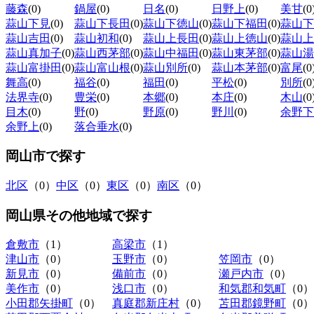
藤森
(0)
鍋屋
(0)
日名
(0)
日野上
(0)
美甘
(0
蒜山下見
(0)
蒜山下長田
(0)
蒜山下徳山
(0)
蒜山下福田
(0)
蒜山下
蒜山吉田
(0)
蒜山初和
(0)
蒜山上長田
(0)
蒜山上徳山
(0)
蒜山上
蒜山真加子
(0)
蒜山西茅部
(0)
蒜山中福田
(0)
蒜山東茅部
(0)
蒜山湯
蒜山富掛田
(0)
蒜山富山根
(0)
蒜山別所
(0)
蒜山本茅部
(0)
富尾
(0
舞高
(0)
福谷
(0)
福田
(0)
平松
(0)
別所
(0
法界寺
(0)
豊栄
(0)
本郷
(0)
本庄
(0)
木山
(0
目木
(0)
野
(0)
野原
(0)
野川
(0)
余野下
余野上
(0)
落合垂水
(0)
岡山市
で探す
北区
（0）
中区
（0）
東区
（0）
南区
（0）
岡山県その他地域
で探す
倉敷市
（1）
高梁市
（1）
津山市
（0）
玉野市
（0）
笠岡市
（0）
新見市
（0）
備前市
（0）
瀬戸内市
（0）
美作市
（0）
浅口市
（0）
和気郡和気町
（0）
小田郡矢掛町
（0）
真庭郡新庄村
（0）
苫田郡鏡野町
（0）