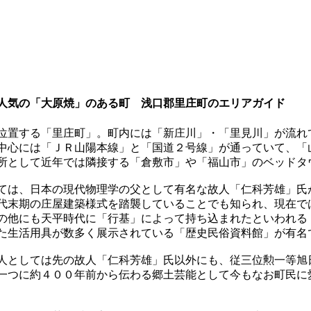
人気の「大原焼」のある町 浅口郡里庄町のエリアガイド
位置する「里庄町」。町内には「新庄川」・「里見川」が流れ
中心には「ＪＲ山陽本線」と「国道２号線」が通っていて、「
所として近年では隣接する「倉敷市」や「福山市」のベッドタ
ては、日本の現代物理学の父として有名な故人「仁科芳雄」氏
代末期の庄屋建築様式を踏襲していることでも知られ、現在で
の他にも天平時代に「行基」によって持ち込まれたといわれる
た生活用具が数多く展示されている「歴史民俗資料館」が有名
人としては先の故人「仁科芳雄」氏以外にも、従三位勲一等旭
一つに約４００年前から伝わる郷土芸能として今もなお町民に