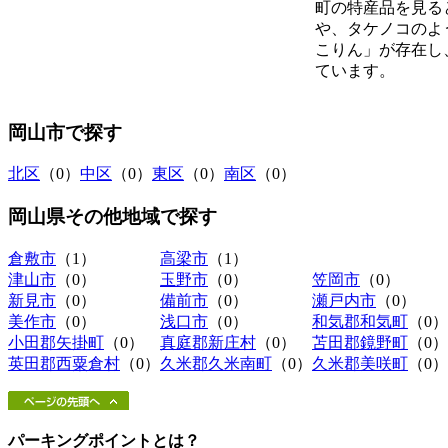
町の特産品を見る
や、タケノコのよ
こりん」が存在し
ています。
岡山市
で探す
北区
（0）
中区
（0）
東区
（0）
南区
（0）
岡山県その他地域
で探す
倉敷市
（1）
高梁市
（1）
津山市
（0）
玉野市
（0）
笠岡市
（0）
新見市
（0）
備前市
（0）
瀬戸内市
（0）
美作市
（0）
浅口市
（0）
和気郡和気町
（0）
小田郡矢掛町
（0）
真庭郡新庄村
（0）
苫田郡鏡野町
（0）
英田郡西粟倉村
（0）
久米郡久米南町
（0）
久米郡美咲町
（0）
パーキングポイントとは？