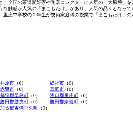
と、全国の茶道愛好家や陶器コレクターに人気の「大原焼」を
うな触感が人気の「まこもたけ」があり、人気の品々となって
、里庄中学校の２年生が技術家庭科の授業で「まこもたけ」の
井原市
（0）
総社市
（0）
赤磐市
（0）
真庭市
（0）
都窪郡早島町
（0）
浅口郡里庄町
（0）
勝田郡勝央町
（0）
勝田郡奈義町
（0）
加賀郡吉備中央町
（0）