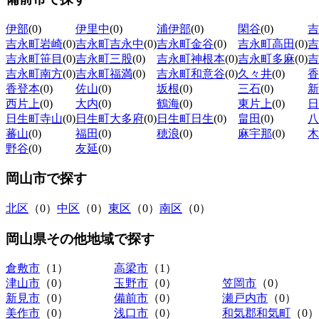
伊部
(0)
伊里中
(0)
浦伊部
(0)
閑谷
(0)
吉
吉永町岩崎
(0)
吉永町吉永中
(0)
吉永町金谷
(0)
吉永町高田
(0)
吉
吉永町笹目
(0)
吉永町三股
(0)
吉永町神根本
(0)
吉永町多麻
(0)
吉
吉永町南方
(0)
吉永町福満
(0)
吉永町和意谷
(0)
久々井
(0)
香
香登本
(0)
佐山
(0)
坂根
(0)
三石
(0)
新
西片上
(0)
大内
(0)
鶴海
(0)
東片上
(0)
日
日生町寺山
(0)
日生町大多府
(0)
日生町日生
(0)
畠田
(0)
八
蕃山
(0)
福田
(0)
穂浪
(0)
麻宇那
(0)
木
野谷
(0)
友延
(0)
岡山市
で探す
北区
（0）
中区
（0）
東区
（0）
南区
（0）
岡山県その他地域
で探す
倉敷市
（1）
高梁市
（1）
津山市
（0）
玉野市
（0）
笠岡市
（0）
新見市
（0）
備前市
（0）
瀬戸内市
（0）
美作市
（0）
浅口市
（0）
和気郡和気町
（0）