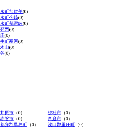
永町加賀美
(0)
永町今崎
(0)
永町都留岐
(0)
登西
(0)
庄
(0)
生町寒河
(0)
木山
(0)
谷
(0)
井原市
（0）
総社市
（0）
赤磐市
（0）
真庭市
（0）
都窪郡早島町
（0）
浅口郡里庄町
（0）