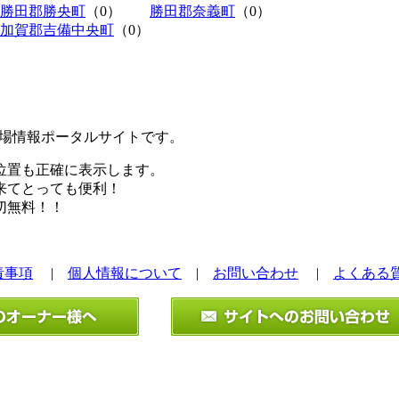
勝田郡勝央町
（0）
勝田郡奈義町
（0）
加賀郡吉備中央町
（0）
極駐車場情報ポータルサイトです。
位置も正確に表示します。
来てとっても便利！
切無料！！
責事項
|
個人情報について
|
お問い合わせ
|
よくある