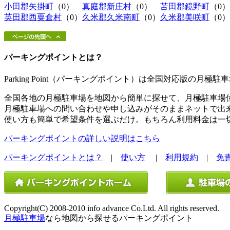
小田郡矢掛町
（0）
真庭郡新庄村
（0）
苫田郡鏡野町
（0）
英田郡西粟倉村
（0）
久米郡久米南町
（0）
久米郡美咲町
（0）
パーキングポイントとは？
Parking Point（パーキングポイント）は全国対応版の月
全国各地の月極駐車場を地図から簡単に探せて、月極駐車場
月極駐車場への問い合わせや申し込みがそのままネットで出
使い方も簡単で希望条件を選ぶだけ。もちろん利用料金は一
パーキングポイントの詳しい説明はこちら
パーキングポイントとは？
|
使い方
|
利用規約
|
免
Copyright(C) 2008-2010 info advance Co.Ltd. All rights reserved.
月極駐車場
なら地図から探せるパーキングポイント