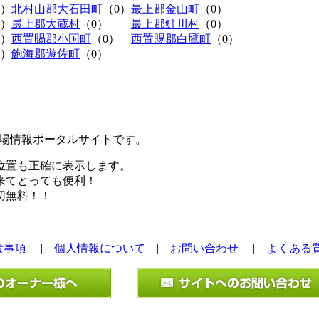
0）
北村山郡大石田町
（0）
最上郡金山町
（0）
0）
最上郡大蔵村
（0）
最上郡鮭川村
（0）
0）
西置賜郡小国町
（0）
西置賜郡白鷹町
（0）
0）
飽海郡遊佐町
（0）
極駐車場情報ポータルサイトです。
位置も正確に表示します。
来てとっても便利！
切無料！！
責事項
|
個人情報について
|
お問い合わせ
|
よくある