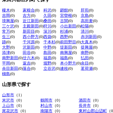
榎木
(0)
家根合
(0)
科沢
(0)
廻館
(0)
肝煎
(0)
吉岡
(0)
吉方
(0)
久田
(0)
宮曽根
(0)
京島
(0)
境興屋
(0)
近江新田
(0)
桑田
(0)
古関
(0)
高田麦
(0)
三ケ沢
(0)
主殿新田
(0)
狩川
(0)
小出新田
(0)
松陽
(0)
常万
(0)
新田目
(0)
深川
(0)
杉浦
(0)
清川
(0)
生三
(0)
西小野方
(0)
西袋
(0)
西野
(0)
赤渕新田
(0)
跡
(0)
千河原
(0)
千本杉
(0)
前田野目
(0)
大真木
(0)
大野
(0)
沢新田
(0)
中野
(0)
堤新田
(0)
提興屋
(0)
添津
(0)
田谷
(0)
島田
(0)
南興屋
(0)
南野
(0)
南野新田
(0)
廿六木
(0)
福原
(0)
福島
(0)
払田
(0)
平岡
(0)
返吉
(0)
堀野
(0)
本小野方
(0)
余目
(0)
余目新田
(0)
落合
(0)
立谷沢
(0)
連枝
(0)
茗荷瀬
(0)
槇島
(0)
山形県
で探す
山形市
（1）
米沢市
（0）
鶴岡市
（0）
酒田市
（0）
上山市
（0）
村山市
（0）
長井市
（0）
尾花沢市
（0）
南陽市
（0）
東村山郡山辺町
（