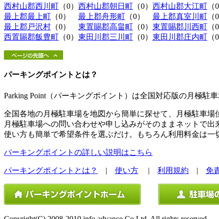
西村山郡西川町
（0）
西村山郡朝日町
（0）
西村山郡大江町
（
最上郡最上町
（0）
最上郡舟形町
（0）
最上郡真室川町
（
最上郡戸沢村
（0）
東置賜郡高畠町
（0）
東置賜郡川西町
（
西置賜郡飯豊町
（0）
東田川郡三川町
（0）
東田川郡庄内町
（
パーキングポイントとは？
Parking Point（パーキングポイント）は全国対応版の月
全国各地の月極駐車場を地図から簡単に探せて、月極駐車場
月極駐車場への問い合わせや申し込みがそのままネットで出
使い方も簡単で希望条件を選ぶだけ。もちろん利用料金は一
パーキングポイントの詳しい説明はこちら
パーキングポイントとは？
|
使い方
|
利用規約
|
免
Copyright(C) 2008-2010 info advance Co.Ltd. All rights reserved.