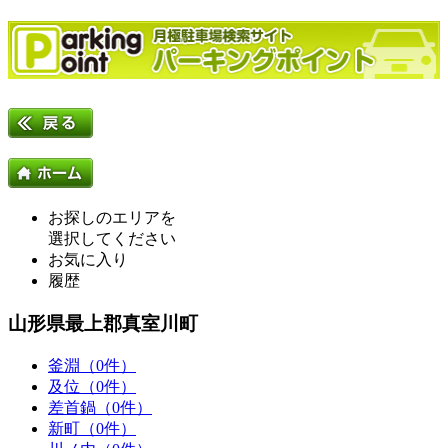
お探しのエリアを
選択してください
お気に入り
履歴
山形県最上郡真室川町
釜淵（0件）
及位（0件）
差首鍋（0件）
新町（0件）