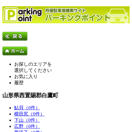
お探しのエリアを
選択してください
お気に入り
履歴
山形県西置賜郡白鷹町
鮎貝（0件）
横田尻（0件）
下山（0件）
広野（0件）