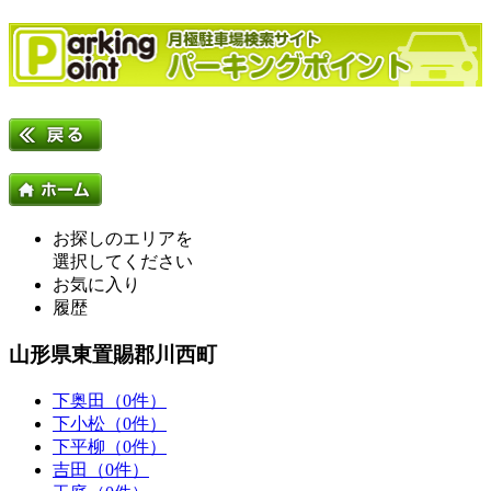
お探しのエリアを
選択してください
お気に入り
履歴
山形県東置賜郡川西町
下奥田（0件）
下小松（0件）
下平柳（0件）
吉田（0件）