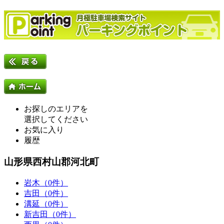
お探しのエリアを
選択してください
お気に入り
履歴
山形県西村山郡河北町
岩木（0件）
吉田（0件）
溝延（0件）
新吉田（0件）