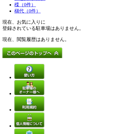
楪（0件）
槇代（0件）
現在、お気に入りに
登録されている駐車場はありません。
現在、閲覧履歴はありません。