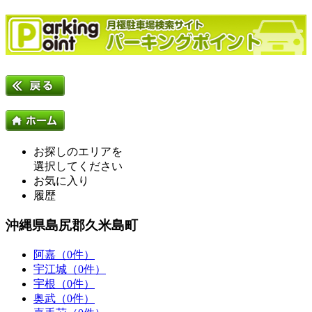
お探しのエリアを
選択してください
お気に入り
履歴
沖縄県島尻郡久米島町
阿嘉（0件）
宇江城（0件）
宇根（0件）
奥武（0件）