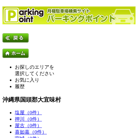
お探しのエリアを
選択してください
お気に入り
履歴
沖縄県国頭郡大宜味村
塩屋（0件）
押川（0件）
屋古（0件）
喜如嘉（0件）