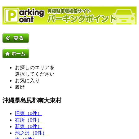
お探しのエリアを
選択してください
お気に入り
履歴
沖縄県島尻郡南大東村
旧東（0件）
在所（0件）
新東（0件）
池之沢（0件）