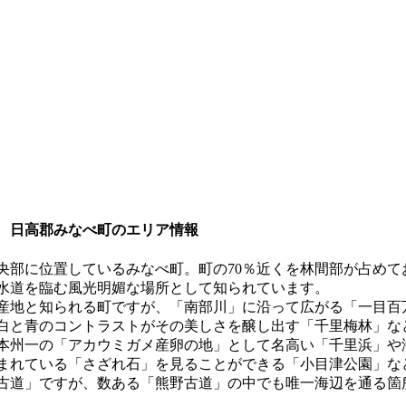
 日高郡みなべ町のエリア情報
央部に位置しているみなべ町。町の70％近くを林間部が占め
水道を臨む風光明媚な場所として知られています。
産地と知られる町ですが、「南部川」に沿って広がる「一目百
白と青のコントラストがその美しさを醸し出す「千里梅林」な
本州一の「アカウミガメ産卵の地」として名高い「千里浜」や
まれている「さざれ石」を見ることができる「小目津公園」な
古道」ですが、数ある「熊野古道」の中でも唯一海辺を通る箇
。