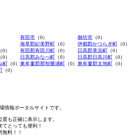
有田市
（0）
御坊市
（0）
海草郡紀美野町
（0）
伊都郡かつらぎ町
（0）
（0）
有田郡有田川町
（0）
日高郡美浜町
（0）
（0）
日高郡みなべ町
（0）
日高郡日高川町
（0）
み町
（0）
東牟婁郡那智勝浦町
（0）
東牟婁郡太地町
（0）
町
（0）
極駐車場情報ポータルサイトです。
位置も正確に表示します。
来てとっても便利！
切無料！！