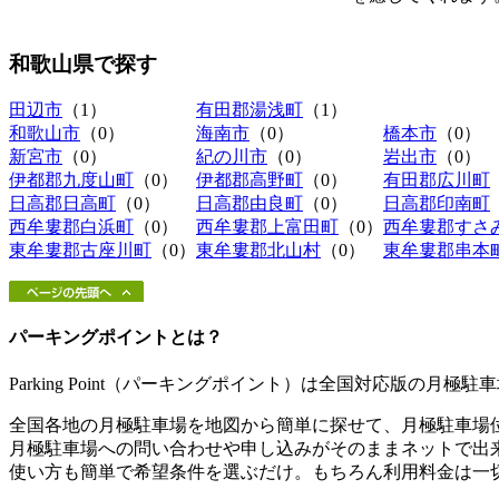
和歌山県
で探す
田辺市
（1）
有田郡湯浅町
（1）
和歌山市
（0）
海南市
（0）
橋本市
（0）
新宮市
（0）
紀の川市
（0）
岩出市
（0）
伊都郡九度山町
（0）
伊都郡高野町
（0）
有田郡広川町
日高郡日高町
（0）
日高郡由良町
（0）
日高郡印南町
西牟婁郡白浜町
（0）
西牟婁郡上富田町
（0）
西牟婁郡すさ
東牟婁郡古座川町
（0）
東牟婁郡北山村
（0）
東牟婁郡串本
パーキングポイントとは？
Parking Point（パーキングポイント）は全国対応版の月
全国各地の月極駐車場を地図から簡単に探せて、月極駐車場
月極駐車場への問い合わせや申し込みがそのままネットで出
使い方も簡単で希望条件を選ぶだけ。もちろん利用料金は一