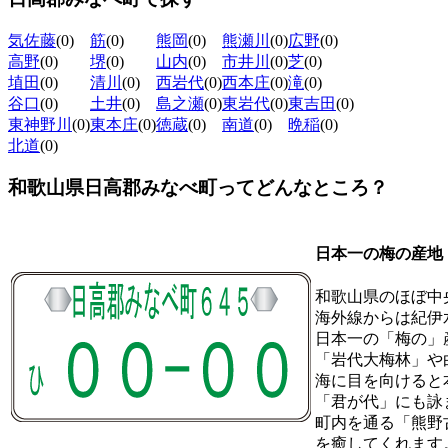
気佐藤
(0)
筋
(0)
熊岡
(0)
熊瀬川
(0)
広野
(0)
高野
(0)
堺
(0)
山内
(0)
市井川
(0)
芝
(0)
埴田
(0)
清川
(0)
西岩代
(0)
西本庄
(0)
滝
(0)
谷口
(0)
土井
(0)
島之瀬
(0)
東岩代
(0)
東吉田
(0)
東神野川
(0)
東本庄
(0)
徳蔵
(0)
南道
(0)
晩稲
(0)
北道
(0)
和歌山県日高郡みなべ町ってどんなところ？
日本一の梅の産地
和歌山県のほぼ中
海外線からは紀伊
日本一の「梅の」
「岩代大梅林」や
海に目を向けると
「君が代」にも詠
町内を通る「熊野
を癒してくれます