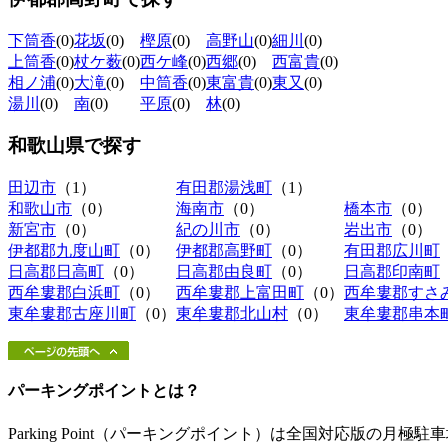
下筒香
(0)
花坂
(0)
樫原
(0)
高野山
(0)
細川
(0)
上筒香
(0)
杖ケ薮
(0)
西ケ峰
(0)
西郷
(0)
西富貴
(0)
相ノ浦
(0)
大滝
(0)
中筒香
(0)
東富貴
(0)
東又
(0)
湯川
(0)
南
(0)
平原
(0)
林
(0)
和歌山県
で探す
田辺市
（1）
有田郡湯浅町
（1）
和歌山市
（0）
海南市
（0）
橋本市
（0）
新宮市
（0）
紀の川市
（0）
岩出市
（0）
伊都郡九度山町
（0）
伊都郡高野町
（0）
有田郡広川町
日高郡日高町
（0）
日高郡由良町
（0）
日高郡印南町
西牟婁郡白浜町
（0）
西牟婁郡上富田町
（0）
西牟婁郡すさ
東牟婁郡古座川町
（0）
東牟婁郡北山村
（0）
東牟婁郡串本
パーキングポイントとは？
Parking Point（パーキングポイント）は全国対応版の月