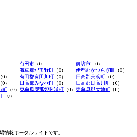
有田市
（0）
御坊市
（0）
海草郡紀美野町
（0）
伊都郡かつらぎ町
（0）
（0）
有田郡有田川町
（0）
日高郡美浜町
（0）
（0）
日高郡みなべ町
（0）
日高郡日高川町
（0）
み町
（0）
東牟婁郡那智勝浦町
（0）
東牟婁郡太地町
（0）
町
（0）
極駐車場情報ポータルサイトです。