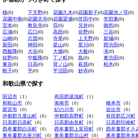
移
(0)
下天野
(0)
花園久木
(0)
花園新子
(0)
花園池ノ窪
(0)
花園中南
(0)
花園北寺
(0)
花園梁瀬
(0)
笠田中
(0)
笠田東
(0)
宮本
(0)
教良寺
(0)
窪
(0)
兄井
(0)
御所
(0)
広浦
(0)
広口
(0)
高田
(0)
佐野
(0)
三谷
(0)
山崎
(0)
志賀
(0)
寺尾
(0)
上天野
(0)
新城
(0)
新田
(0)
神田
(0)
星山
(0)
星川
(0)
西渋田
(0)
西飯降
(0)
大谷
(0)
大畑
(0)
大薮
(0)
滝
(0)
短野
(0)
中飯降
(0)
丁ノ町
(0)
島
(0)
東渋田
(0)
東谷
(0)
日高
(0)
背ノ山
(0)
萩原
(0)
柏木
(0)
蛭子
(0)
平
(0)
平沼田
(0)
妙寺
(0)
和歌山県
で探す
田辺市
（1）
有田郡湯浅町
（1）
和歌山市
（0）
海南市
（0）
橋本市
（0）
新宮市
（0）
紀の川市
（0）
岩出市
（0）
伊都郡九度山町
（0）
伊都郡高野町
（0）
有田郡広川町
日高郡日高町
（0）
日高郡由良町
（0）
日高郡印南町
西牟婁郡白浜町
（0）
西牟婁郡上富田町
（0）
西牟婁郡すさ
東牟婁郡古座川町
（0）
東牟婁郡北山村
（0）
東牟婁郡串本