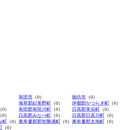
有田市
（0）
御坊市
（0）
海草郡紀美野町
（0）
伊都郡かつらぎ町
（0）
（0）
有田郡有田川町
（0）
日高郡美浜町
（0）
（0）
日高郡みなべ町
（0）
日高郡日高川町
（0）
み町
（0）
東牟婁郡那智勝浦町
（0）
東牟婁郡太地町
（0）
町
（0）