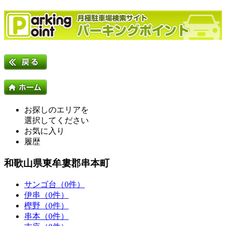
お探しのエリアを
選択してください
お気に入り
履歴
和歌山県東牟婁郡串本町
サンゴ台（0件）
伊串（0件）
樫野（0件）
串本（0件）