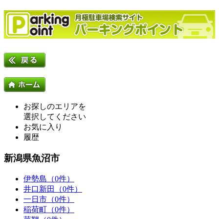
お探しのエリアを
選択してください
お気に入り
履歴
新潟県魚沼市
伊勢島（0件）
井口新田（0件）
一日市（0件）
稲荷町（0件）