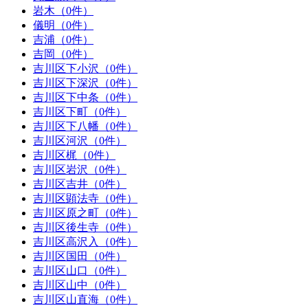
岩木（0件）
儀明（0件）
吉浦（0件）
吉岡（0件）
吉川区下小沢（0件）
吉川区下深沢（0件）
吉川区下中条（0件）
吉川区下町（0件）
吉川区下八幡（0件）
吉川区河沢（0件）
吉川区梶（0件）
吉川区岩沢（0件）
吉川区吉井（0件）
吉川区顕法寺（0件）
吉川区原之町（0件）
吉川区後生寺（0件）
吉川区高沢入（0件）
吉川区国田（0件）
吉川区山口（0件）
吉川区山中（0件）
吉川区山直海（0件）