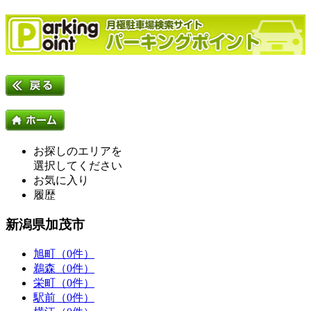
お探しのエリアを
選択してください
お気に入り
履歴
新潟県加茂市
旭町（0件）
鵜森（0件）
栄町（0件）
駅前（0件）