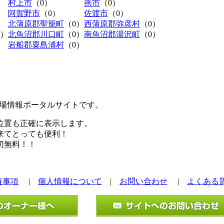
村上市
（0）
燕市
（0）
阿賀野市
（0）
佐渡市
（0）
北蒲原郡聖籠町
（0）
西蒲原郡弥彦村
（0）
0）
北魚沼郡川口町
（0）
南魚沼郡湯沢町
（0）
岩船郡粟島浦村
（0）
極駐車場情報ポータルサイトです。
位置も正確に表示します。
来てとっても便利！
切無料！！
責事項
|
個人情報について
|
お問い合わせ
|
よくある