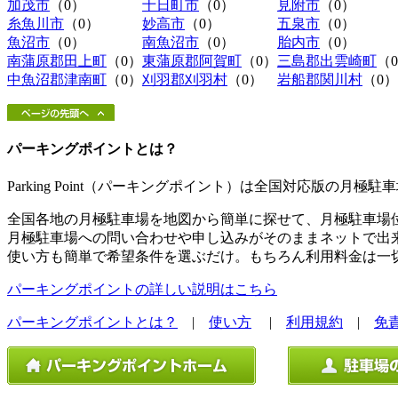
加茂市
（0）
十日町市
（0）
見附市
（0）
糸魚川市
（0）
妙高市
（0）
五泉市
（0）
魚沼市
（0）
南魚沼市
（0）
胎内市
（0）
南蒲原郡田上町
（0）
東蒲原郡阿賀町
（0）
三島郡出雲崎町
（
中魚沼郡津南町
（0）
刈羽郡刈羽村
（0）
岩船郡関川村
（0）
パーキングポイントとは？
Parking Point（パーキングポイント）は全国対応版の月
全国各地の月極駐車場を地図から簡単に探せて、月極駐車場
月極駐車場への問い合わせや申し込みがそのままネットで出
使い方も簡単で希望条件を選ぶだけ。もちろん利用料金は一
パーキングポイントの詳しい説明はこちら
パーキングポイントとは？
|
使い方
|
利用規約
|
免