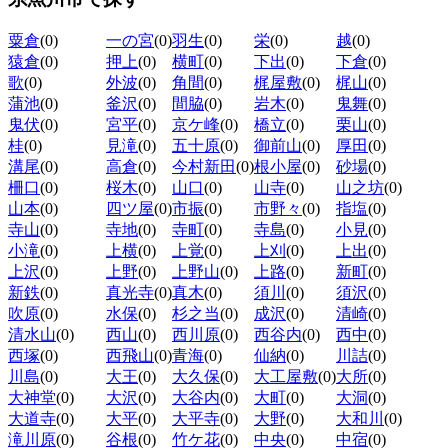
粟倉
(0)
一の宮
(0)
羽生
(0)
栄
(0)
越
(0)
猿倉
(0)
押上
(0)
横町
(0)
下出
(0)
下倉
(0)
歌
(0)
外波
(0)
角間
(0)
梶屋敷
(0)
梶山
(0)
蒲池
(0)
釜沢
(0)
間脇
(0)
岩木
(0)
鬼舞
(0)
鬼伏
(0)
宮平
(0)
京ケ峰
(0)
橋立
(0)
栗山
(0)
桂
(0)
見滝
(0)
五十原
(0)
御前山
(0)
厚田
(0)
溝尾
(0)
高倉
(0)
今村新田
(0)
根小屋
(0)
砂場
(0)
柵口
(0)
桜木
(0)
山口
(0)
山寺
(0)
山之坊
(0)
山本
(0)
四ツ屋
(0)
市振
(0)
市野々
(0)
指塩
(0)
寺山
(0)
寺地
(0)
寺町
(0)
寺島
(0)
小見
(0)
小滝
(0)
上横
(0)
上覚
(0)
上刈
(0)
上出
(0)
上沢
(0)
上野
(0)
上野山
(0)
上路
(0)
新町
(0)
新鉄
(0)
真光寺
(0)
真木
(0)
須川
(0)
須沢
(0)
吹原
(0)
水保
(0)
杉之当
(0)
成沢
(0)
清崎
(0)
清水山
(0)
西山
(0)
西川原
(0)
西谷内
(0)
西中
(0)
西塚
(0)
西飛山
(0)
青海
(0)
仙納
(0)
川詰
(0)
川島
(0)
大王
(0)
大久保
(0)
大工屋敷
(0)
大所
(0)
大神堂
(0)
大沢
(0)
大谷内
(0)
大町
(0)
大洞
(0)
大道寺
(0)
大平
(0)
大平寺
(0)
大野
(0)
大和川
(0)
滝川原
(0)
谷根
(0)
竹ケ花
(0)
中央
(0)
中宿
(0)