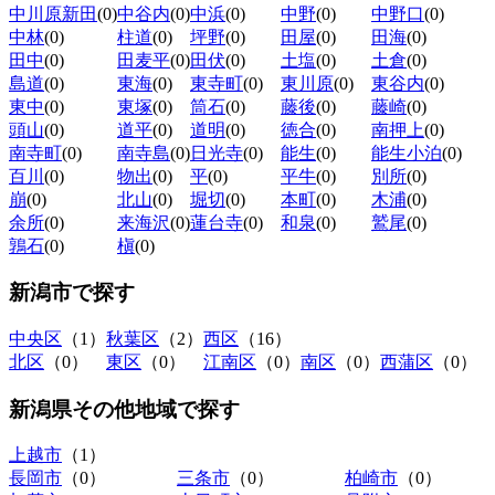
中川原新田
(0)
中谷内
(0)
中浜
(0)
中野
(0)
中野口
(0)
中林
(0)
柱道
(0)
坪野
(0)
田屋
(0)
田海
(0)
田中
(0)
田麦平
(0)
田伏
(0)
土塩
(0)
土倉
(0)
島道
(0)
東海
(0)
東寺町
(0)
東川原
(0)
東谷内
(0)
東中
(0)
東塚
(0)
筒石
(0)
藤後
(0)
藤崎
(0)
頭山
(0)
道平
(0)
道明
(0)
徳合
(0)
南押上
(0)
南寺町
(0)
南寺島
(0)
日光寺
(0)
能生
(0)
能生小泊
(0)
百川
(0)
物出
(0)
平
(0)
平牛
(0)
別所
(0)
崩
(0)
北山
(0)
堀切
(0)
本町
(0)
木浦
(0)
余所
(0)
来海沢
(0)
蓮台寺
(0)
和泉
(0)
鷲尾
(0)
鶉石
(0)
槇
(0)
新潟市
で探す
中央区
（1）
秋葉区
（2）
西区
（16）
北区
（0）
東区
（0）
江南区
（0）
南区
（0）
西蒲区
（0）
新潟県その他地域
で探す
上越市
（1）
長岡市
（0）
三条市
（0）
柏崎市
（0）