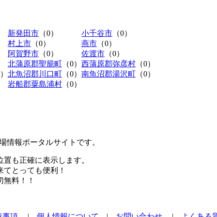
新発田市
（0）
小千谷市
（0）
村上市
（0）
燕市
（0）
阿賀野市
（0）
佐渡市
（0）
北蒲原郡聖籠町
（0）
西蒲原郡弥彦村
（0）
0）
北魚沼郡川口町
（0）
南魚沼郡湯沢町
（0）
岩船郡粟島浦村
（0）
極駐車場情報ポータルサイトです。
位置も正確に表示します。
来てとっても便利！
切無料！！
責事項
|
個人情報について
|
お問い合わせ
|
よくある