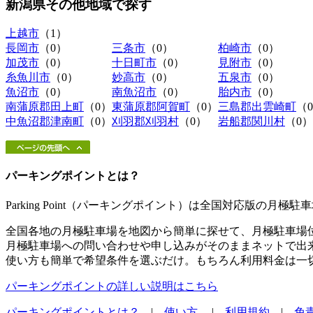
新潟県その他地域
で探す
上越市
（1）
長岡市
（0）
三条市
（0）
柏崎市
（0）
加茂市
（0）
十日町市
（0）
見附市
（0）
糸魚川市
（0）
妙高市
（0）
五泉市
（0）
魚沼市
（0）
南魚沼市
（0）
胎内市
（0）
南蒲原郡田上町
（0）
東蒲原郡阿賀町
（0）
三島郡出雲崎町
（
中魚沼郡津南町
（0）
刈羽郡刈羽村
（0）
岩船郡関川村
（0）
パーキングポイントとは？
Parking Point（パーキングポイント）は全国対応版の月
全国各地の月極駐車場を地図から簡単に探せて、月極駐車場
月極駐車場への問い合わせや申し込みがそのままネットで出
使い方も簡単で希望条件を選ぶだけ。もちろん利用料金は一
パーキングポイントの詳しい説明はこちら
パーキングポイントとは？
|
使い方
|
利用規約
|
免