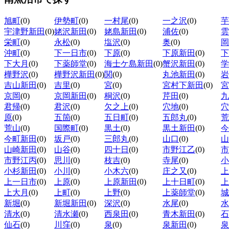
旭町
(0)
伊勢町
(0)
一村尾
(0)
一之沢
(0)
芋
宇津野新田
(0)
姥沢新田
(0)
姥島新田
(0)
浦佐
(0)
雲
栄町
(0)
永松
(0)
塩沢
(0)
奥
(0)
岡
沖町
(0)
下一日市
(0)
下原
(0)
下原新田
(0)
下
下大月
(0)
下薬師堂
(0)
海士ケ島新田
(0)
蟹沢新田
(0)
学
樺野沢
(0)
樺野沢新田
(0)
関
(0)
丸池新田
(0)
岩
吉山新田
(0)
吉里
(0)
宮
(0)
宮村下新田
(0)
宮
京岡
(0)
京岡新田
(0)
桐沢
(0)
芹田
(0)
九
君帰
(0)
君沢
(0)
欠之上
(0)
穴地
(0)
穴
原
(0)
五箇
(0)
五日町
(0)
五郎丸
(0)
荒
荒山
(0)
国際町
(0)
黒土
(0)
黒土新田
(0)
今
今町新田
(0)
坂戸
(0)
三郎丸
(0)
山口
(0)
山
山崎新田
(0)
山谷
(0)
四十日
(0)
市野江乙
(0)
市
市野江丙
(0)
思川
(0)
枝吉
(0)
寺尾
(0)
小
小杉新田
(0)
小川
(0)
小木六
(0)
庄之又
(0)
上
上一日市
(0)
上原
(0)
上原新田
(0)
上十日町
(0)
上
上大月
(0)
上町
(0)
上野
(0)
上薬師堂
(0)
城
新堀
(0)
新堀新田
(0)
深沢
(0)
水尾
(0)
水
清水
(0)
清水瀬
(0)
西泉田
(0)
青木新田
(0)
石
仙石
(0)
川窪
(0)
泉
(0)
泉新田
(0)
泉