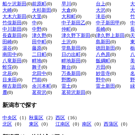
船ケ沢新田
(0)
前原町
(0)
早川
(0)
台上
(0)
大
大崎
(0)
大杉新田
(0)
大倉
(0)
大沢
(0)
大
大木六新田
(0)
大里
(0)
大和町
(0)
滝谷
(0)
竹
竹俣新田
(0)
中
(0)
中子新田乙
(0)
中子新田甲
(0)
中
中川新田
(0)
中野
(0)
仲町
(0)
長崎
(0)
長
長森新田
(0)
津久野
(0)
津久野下新田
(0)
津久野上新田
(0)
天
田崎
(0)
田中町
(0)
土沢
(0)
島新田
(0)
東
湯谷
(0)
藤原
(0)
堂島新田
(0)
徳田新田
(0)
栃
南田中
(0)
二日町
(0)
日の出町
(0)
八色原
(0)
八
八竜新田
(0)
畔地
(0)
畔地新田
(0)
飯綱町
(0)
美
蛭窪
(0)
舞子
(0)
舞台
(0)
片田
(0)
法
北辰
(0)
北田中
(0)
万条新田
(0)
妙音寺
(0)
名
目来田
(0)
門前
(0)
野際
(0)
野中
(0)
野
柳古新田
(0)
余川本町
(0)
雷土
(0)
雷土新田
(0)
緑
麓
(0)
茗荷沢
(0)
茗荷沢新田
(0)
新潟市
で探す
中央区
（1）
秋葉区
（2）
西区
（16）
北区
（0）
東区
（0）
江南区
（0）
南区
（0）
西蒲区
（0）