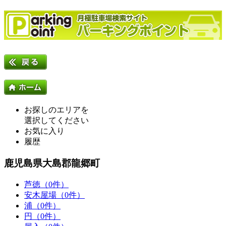
お探しのエリアを
選択してください
お気に入り
履歴
鹿児島県大島郡龍郷町
芦徳（0件）
安木屋場（0件）
浦（0件）
円（0件）