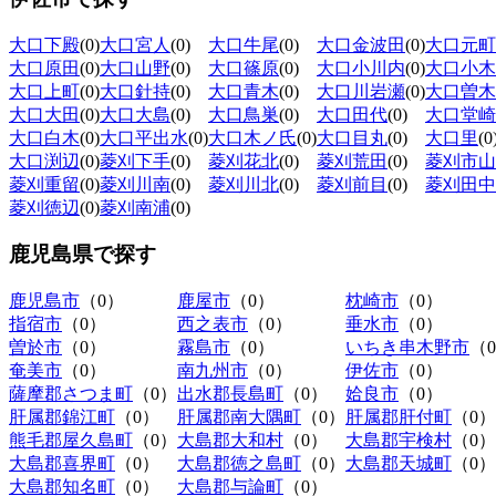
大口下殿
(0)
大口宮人
(0)
大口牛尾
(0)
大口金波田
(0)
大口元町
大口原田
(0)
大口山野
(0)
大口篠原
(0)
大口小川内
(0)
大口小木
大口上町
(0)
大口針持
(0)
大口青木
(0)
大口川岩瀬
(0)
大口曽木
大口大田
(0)
大口大島
(0)
大口鳥巣
(0)
大口田代
(0)
大口堂崎
大口白木
(0)
大口平出水
(0)
大口木ノ氏
(0)
大口目丸
(0)
大口里
(0
大口渕辺
(0)
菱刈下手
(0)
菱刈花北
(0)
菱刈荒田
(0)
菱刈市山
菱刈重留
(0)
菱刈川南
(0)
菱刈川北
(0)
菱刈前目
(0)
菱刈田中
菱刈徳辺
(0)
菱刈南浦
(0)
鹿児島県
で探す
鹿児島市
（0）
鹿屋市
（0）
枕崎市
（0）
指宿市
（0）
西之表市
（0）
垂水市
（0）
曽於市
（0）
霧島市
（0）
いちき串木野市
（
奄美市
（0）
南九州市
（0）
伊佐市
（0）
薩摩郡さつま町
（0）
出水郡長島町
（0）
姶良市
（0）
肝属郡錦江町
（0）
肝属郡南大隅町
（0）
肝属郡肝付町
（0）
熊毛郡屋久島町
（0）
大島郡大和村
（0）
大島郡宇検村
（0）
大島郡喜界町
（0）
大島郡徳之島町
（0）
大島郡天城町
（0）
大島郡知名町
（0）
大島郡与論町
（0）