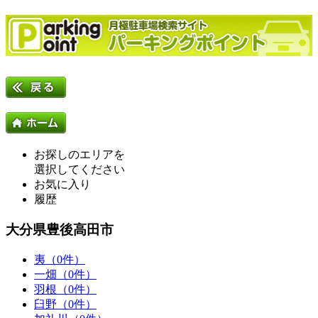
お探しのエリアを
選択してください
お気に入り
履歴
大分県豊後高田市
夷（0件）
一畑（0件）
羽根（0件）
臼野（0件）