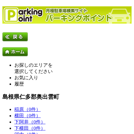
お探しのエリアを
選択してください
お気に入り
履歴
島根県仁多郡奥出雲町
稲原（0件）
横田（0件）
下阿井（0件）
下横田（0件）