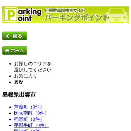
お探しのエリアを
選択してください
お気に入り
履歴
島根県出雲市
芦渡町（0件）
医大南町（0件）
稲岡町（0件）
宇那手町（0件）