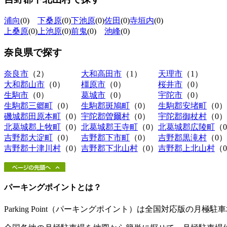
浦向
(0)
下桑原
(0)
下池原
(0)
佐田
(0)
寺垣内
(0)
上桑原
(0)
上池原
(0)
前鬼
(0)
池峰
(0)
奈良県
で探す
奈良市
（2）
大和高田市
（1）
天理市
（1）
大和郡山市
（0）
橿原市
（0）
桜井市
（0）
生駒市
（0）
葛城市
（0）
宇陀市
（0）
生駒郡三郷町
（0）
生駒郡斑鳩町
（0）
生駒郡安堵町
（0）
磯城郡田原本町
（0）
宇陀郡曽爾村
（0）
宇陀郡御杖村
（0）
北葛城郡上牧町
（0）
北葛城郡王寺町
（0）
北葛城郡広陵町
（
吉野郡大淀町
（0）
吉野郡下市町
（0）
吉野郡黒滝村
（0）
吉野郡十津川村
（0）
吉野郡下北山村
（0）
吉野郡上北山村
（
パーキングポイントとは？
Parking Point（パーキングポイント）は全国対応版の月