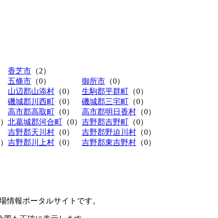
香芝市
（2）
五條市
（0）
御所市
（0）
山辺郡山添村
（0）
生駒郡平群町
（0）
磯城郡川西町
（0）
磯城郡三宅町
（0）
高市郡高取町
（0）
高市郡明日香村
（0）
0）
北葛城郡河合町
（0）
吉野郡吉野町
（0）
吉野郡天川村
（0）
吉野郡野迫川村
（0）
0）
吉野郡川上村
（0）
吉野郡東吉野村
（0）
極駐車場情報ポータルサイトです。