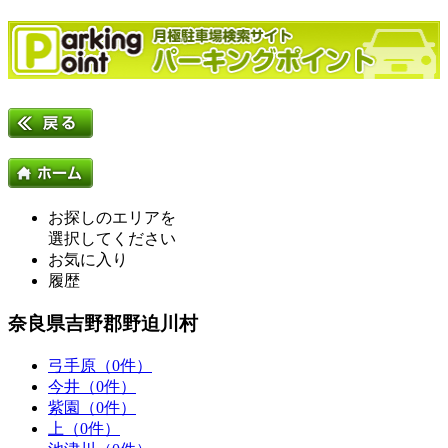
お探しのエリアを
選択してください
お気に入り
履歴
奈良県吉野郡野迫川村
弓手原（0件）
今井（0件）
紫園（0件）
上（0件）