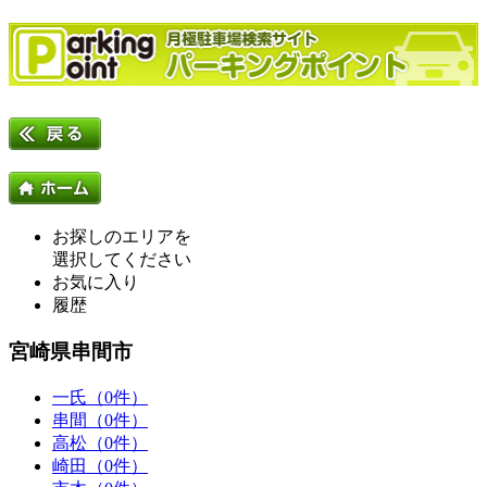
お探しのエリアを
選択してください
お気に入り
履歴
宮崎県串間市
一氏（0件）
串間（0件）
高松（0件）
崎田（0件）