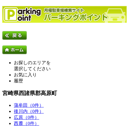
お探しのエリアを
選択してください
お気に入り
履歴
宮崎県西諸県郡高原町
蒲牟田（0件）
後川内（0件）
広原（0件）
西麓（0件）