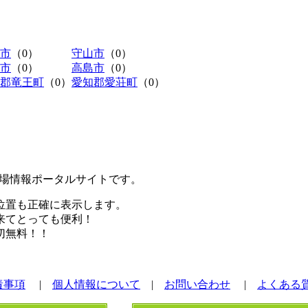
市
（0）
守山市
（0）
市
（0）
高島市
（0）
郡竜王町
（0）
愛知郡愛荘町
（0）
極駐車場情報ポータルサイトです。
位置も正確に表示します。
来てとっても便利！
切無料！！
責事項
|
個人情報について
|
お問い合わせ
|
よくある