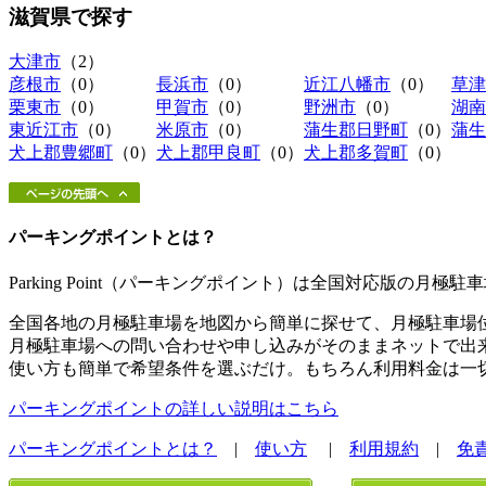
滋賀県
で探す
大津市
（2）
彦根市
（0）
長浜市
（0）
近江八幡市
（0）
草津
栗東市
（0）
甲賀市
（0）
野洲市
（0）
湖南
東近江市
（0）
米原市
（0）
蒲生郡日野町
（0）
蒲生
犬上郡豊郷町
（0）
犬上郡甲良町
（0）
犬上郡多賀町
（0）
パーキングポイントとは？
Parking Point（パーキングポイント）は全国対応版の月
全国各地の月極駐車場を地図から簡単に探せて、月極駐車場
月極駐車場への問い合わせや申し込みがそのままネットで出
使い方も簡単で希望条件を選ぶだけ。もちろん利用料金は一
パーキングポイントの詳しい説明はこちら
パーキングポイントとは？
|
使い方
|
利用規約
|
免