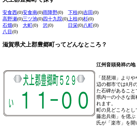
安食西
(0)
安食南
(0)
雨降野
(0)
下枝
(0)
吉田
(0)
高野瀬
(0)
三ツ池
(0)
四十九院
(0)
上枝
(0)
杉
(0)
石畑
(0)
大町
(0)
沢
(0)
日栄
(0)
八町
(0)
八目
(0)
滋賀県犬上郡豊郷町ってどんなところ？
江州音頭発祥の地
「琵琶湖」よりや
辺の都市では8月
た石碑があること
県内一の小さな面
れます。
町の見どころとし
藤忠兵衛」を偲ぶ
氏が「楽市」を開