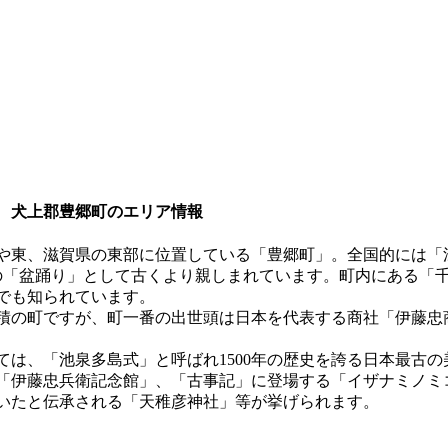
 犬上郡豊郷町のエリア情報
や東、滋賀県の東部に位置している「豊郷町」。全国的には「
の「盆踊り」として古くより親しまれています。町内にある「
でも知られています。
積の町ですが、町一番の出世頭は日本を代表する商社「伊藤忠
ては、「池泉多島式」と呼ばれ1500年の歴史を誇る日本最古
「伊藤忠兵衛記念館」、「古事記」に登場する「イザナミノミ
いたと伝承される「天稚彦神社」等が挙げられます。