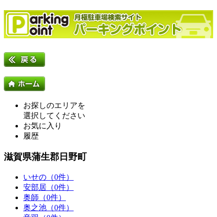
お探しのエリアを
選択してください
お気に入り
履歴
滋賀県蒲生郡日野町
いせの（0件）
安部居（0件）
奥師（0件）
奥之池（0件）