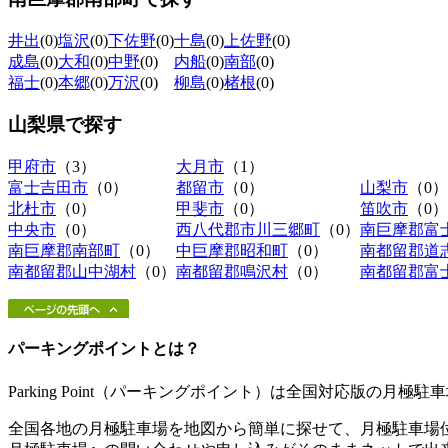
井出
(0)
塩沢
(0)
下佐野
(0)
十島
(0)
上佐野
(0)
成島
(0)
大和
(0)
中野
(0)
内船
(0)
南部
(0)
福士
(0)
本郷
(0)
万沢
(0)
柳島
(0)
楮根
(0)
山梨県
で探す
甲府市
（3）
大月市
（1）
富士吉田市
（0）
都留市
（0）
山梨市
（0）
北杜市
（0）
甲斐市
（0）
笛吹市
（0）
中央市
（0）
西八代郡市川三郷町
（0）
南巨摩郡富
南巨摩郡南部町
（0）
中巨摩郡昭和町
（0）
南都留郡道
南都留郡山中湖村
（0）
南都留郡鳴沢村
（0）
南都留郡富
パーキングポイントとは？
Parking Point（パーキングポイント）は全国対応版の月
全国各地の月極駐車場を地図から簡単に探せて、月極駐車場