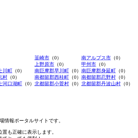
韮崎市
（0）
南アルプス市
（0）
上野原市
（0）
甲州市
（0）
士川町
（0）
南巨摩郡早川町
（0）
南巨摩郡身延町
（0）
志村
（0）
南都留郡西桂町
（0）
南都留郡忍野村
（0）
士河口湖町
（0）
北都留郡小菅村
（0）
北都留郡丹波山村
（0）
極駐車場情報ポータルサイトです。
位置も正確に表示します。