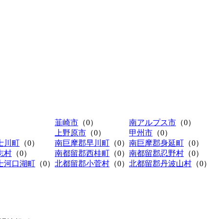
韮崎市
（0）
南アルプス市
（0）
上野原市
（0）
甲州市
（0）
士川町
（0）
南巨摩郡早川町
（0）
南巨摩郡身延町
（0）
志村
（0）
南都留郡西桂町
（0）
南都留郡忍野村
（0）
士河口湖町
（0）
北都留郡小菅村
（0）
北都留郡丹波山村
（0）