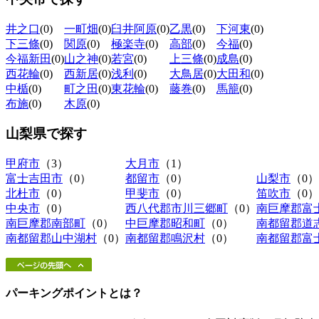
井之口
(0)
一町畑
(0)
臼井阿原
(0)
乙黒
(0)
下河東
(0)
下三條
(0)
関原
(0)
極楽寺
(0)
高部
(0)
今福
(0)
今福新田
(0)
山之神
(0)
若宮
(0)
上三條
(0)
成島
(0)
西花輪
(0)
西新居
(0)
浅利
(0)
大鳥居
(0)
大田和
(0)
中楯
(0)
町之田
(0)
東花輪
(0)
藤巻
(0)
馬籠
(0)
布施
(0)
木原
(0)
山梨県
で探す
甲府市
（3）
大月市
（1）
富士吉田市
（0）
都留市
（0）
山梨市
（0）
北杜市
（0）
甲斐市
（0）
笛吹市
（0）
中央市
（0）
西八代郡市川三郷町
（0）
南巨摩郡富
南巨摩郡南部町
（0）
中巨摩郡昭和町
（0）
南都留郡道
南都留郡山中湖村
（0）
南都留郡鳴沢村
（0）
南都留郡富
パーキングポイントとは？