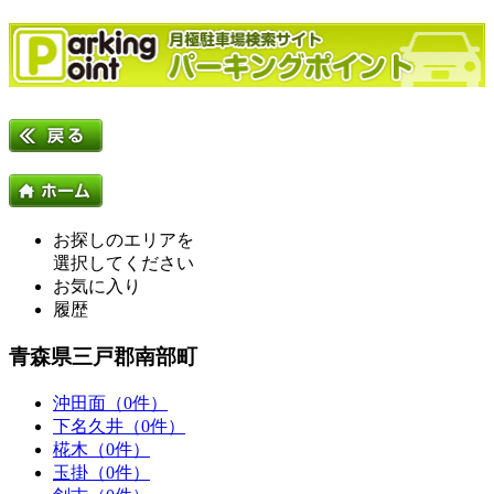
お探しのエリアを
選択してください
お気に入り
履歴
青森県三戸郡南部町
沖田面（0件）
下名久井（0件）
椛木（0件）
玉掛（0件）