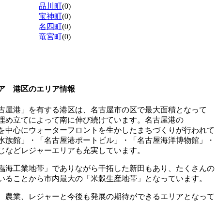
品川町
(0)
宝神町
(0)
名四町
(0)
竜宮町
(0)
ア 港区のエリア情報
古屋港」を有する港区は、名古屋市の区で最大面積となって
埋め立てによって南に伸び続けています。名古屋港の
を中心にウォーターフロントを生かしたまちづくりが行われて
水族館」・「名古屋港ポートビル」・「名古屋海洋博物館」・
じなどレジャーエリアも充実しています。
臨海工業地帯」でありながら干拓した新田もあり、たくさんの
いることから市内最大の「米穀生産地帯」となっています。
、農業、レジャーと今後も発展の期待ができるエリアとなって