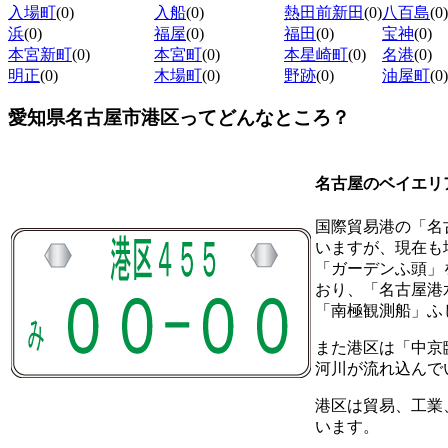
入場町
(0)
入船
(0)
熱田前新田
(0)
八百島
(0)
浜
(0)
福屋
(0)
福田
(0)
宝神
(0)
本宮新町
(0)
本宮町
(0)
本星崎町
(0)
名港
(0)
明正
(0)
木場町
(0)
野跡
(0)
油屋町
(0)
愛知県名古屋市港区ってどんなところ？
名古屋のベイエリ
国際貿易港の「名
いますが、現在も
「ガーデンふ頭」
おり、「名古屋港
「南極観測船」ふ
また港区は「中京
河川が流れ込んで
港区は貿易、工業
います。