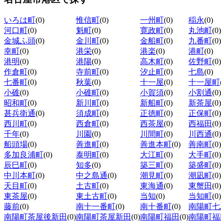
いろは町
(0)
惟信町
(0)
一州町
(0)
稲永
(0)
河口町
(0)
魁町
(0)
寛政町
(0)
丸池町
(0)
金城ふ頭
(0)
金川町
(0)
金船町
(0)
九番町
(0)
幸町
(0)
港栄
(0)
港楽
(0)
港町
(0)
港明
(0)
港陽
(0)
高木町
(0)
佐野町
(0)
作倉町
(0)
寺前町
(0)
汐止町
(0)
七島
(0)
七番町
(0)
秋葉
(0)
十一屋
(0)
十一屋町
小碓
(0)
小碓町
(0)
小賀須
(0)
小割通
(0)
昭和町
(0)
新川町
(0)
新船町
(0)
新茶屋
(0)
甚兵衛通
(0)
須成町
(0)
正徳町
(0)
正保町
(0)
西川町
(0)
西倉町
(0)
西茶屋
(0)
西福田
(0)
千年
(0)
川園
(0)
川間町
(0)
川西通
(0)
船頭場
(0)
善進町
(0)
善進本町
(0)
善南町
(0)
多加良浦町
(0)
泰明町
(0)
大江町
(0)
大手町
(0)
辰巳町
(0)
知多
(0)
築三町
(0)
築盛町
(0)
中川本町
(0)
中之島通
(0)
潮見町
(0)
潮凪町
(0)
天目町
(0)
土古町
(0)
東海通
(0)
東蟹田
(0)
東茶屋
(0)
東土古町
(0)
当知
(0)
当知町
(0)
藤前
(0)
南十一番町
(0)
南十番町
(0)
南陽町七
南陽町茶屋後新田
(0)
南陽町茶屋新田
(0)
南陽町福田
(0)
南陽町福