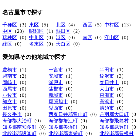
名古屋市
で探す
千種区
（3）
東区
（5）
北区
（4）
西区
（5）
中村区
（13）
中区
（28）
昭和区
（1）
熱田区
（2）
瑞穂区
（0）
中川区
（0）
港区
（0）
南区
（0）
守山区
（0）
緑区
（0）
名東区
（0）
天白区
（0）
愛知県その他地域
で探す
豊橋市
（1）
一宮市
（1）
半田市
（1）
碧南市
（2）
安城市
（1）
稲沢市
（3）
岡崎市
（0）
瀬戸市
（0）
春日井市
（0）
西尾市
（0）
蒲郡市
（0）
犬山市
（0）
小牧市
（0）
新城市
（0）
東海市
（0）
知立市
（0）
尾張旭市
（0）
高浜市
（0）
田原市
（0）
愛西市
（0）
清須市
（0）
長久手市
（0）
西春日井郡豊山町
（0）
丹羽郡大口町
（
海部郡大治町
（0）
海部郡蟹江町
（0）
海部郡飛島村
（
知多郡南知多町
（0）
知多郡美浜町
（0）
知多郡武豊町
（
北設楽郡設楽町
（0）
北設楽郡東栄町
（0）
北設楽郡豊根村