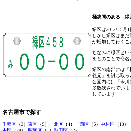
桶狭間のある 緑
緑区は2013年5
しかし緑区はまだ
が増加して行くこ
ちなみに緑区とい
をとのことで命名
緑区の南部には「
義元」を討ち取っ
公園内には「今川
多数残されていま
しています。
名古屋市
で探す
千種区
（3）
東区
（5）
北区
（4）
西区
（5）
中村区
（13）
中区
（28）
昭和区
（1）
熱田区
（2）