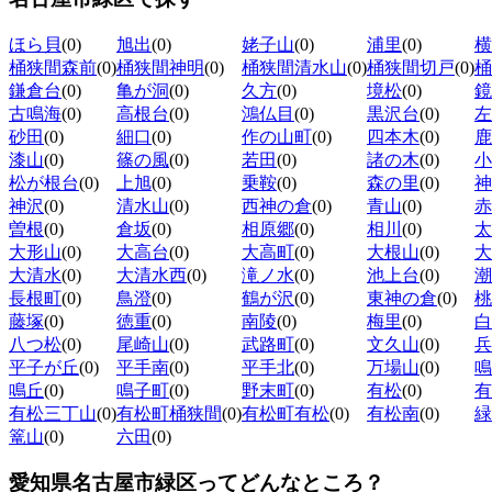
ほら貝
(0)
旭出
(0)
姥子山
(0)
浦里
(0)
横
桶狭間森前
(0)
桶狭間神明
(0)
桶狭間清水山
(0)
桶狭間切戸
(0)
桶
鎌倉台
(0)
亀が洞
(0)
久方
(0)
境松
(0)
鏡
古鳴海
(0)
高根台
(0)
鴻仏目
(0)
黒沢台
(0)
左
砂田
(0)
細口
(0)
作の山町
(0)
四本木
(0)
鹿
漆山
(0)
篠の風
(0)
若田
(0)
諸の木
(0)
小
松が根台
(0)
上旭
(0)
乗鞍
(0)
森の里
(0)
神
神沢
(0)
清水山
(0)
西神の倉
(0)
青山
(0)
赤
曽根
(0)
倉坂
(0)
相原郷
(0)
相川
(0)
太
大形山
(0)
大高台
(0)
大高町
(0)
大根山
(0)
大
大清水
(0)
大清水西
(0)
滝ノ水
(0)
池上台
(0)
潮
長根町
(0)
鳥澄
(0)
鶴が沢
(0)
東神の倉
(0)
桃
藤塚
(0)
徳重
(0)
南陵
(0)
梅里
(0)
白
八つ松
(0)
尾崎山
(0)
武路町
(0)
文久山
(0)
兵
平子が丘
(0)
平手南
(0)
平手北
(0)
万場山
(0)
鳴
鳴丘
(0)
鳴子町
(0)
野末町
(0)
有松
(0)
有
有松三丁山
(0)
有松町桶狭間
(0)
有松町有松
(0)
有松南
(0)
緑
篭山
(0)
六田
(0)
愛知県名古屋市緑区ってどんなところ？