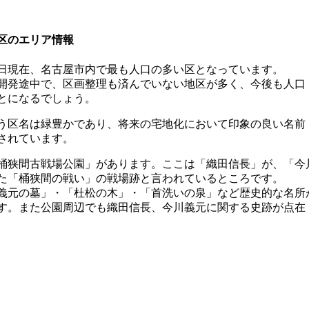
区のエリア情報
月1日現在、名古屋市内で最も人口の多い区となっています。
開発途中で、区画整理も済んでいない地区が多く、今後も人口
とになるでしょう。
う区名は緑豊かであり、将来の宅地化において印象の良い名前
されています。
桶狭間古戦場公園」があります。ここは「織田信長」が、「今
た「桶狭間の戦い」の戦場跡と言われているところです。
義元の墓」・「杜松の木」・「首洗いの泉」など歴史的な名所
す。また公園周辺でも織田信長、今川義元に関する史跡が点在