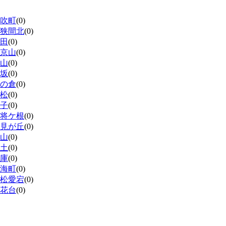
吹町
(0)
狭間北
(0)
田
(0)
京山
(0)
山
(0)
坂
(0)
の倉
(0)
松
(0)
子
(0)
将ケ根
(0)
見が丘
(0)
山
(0)
土
(0)
庫
(0)
海町
(0)
松愛宕
(0)
花台
(0)