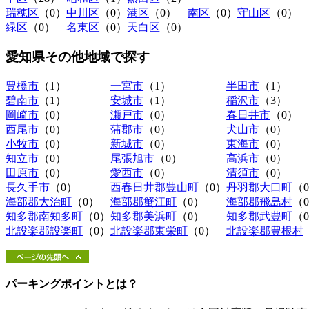
瑞穂区
（0）
中川区
（0）
港区
（0）
南区
（0）
守山区
（0）
緑区
（0）
名東区
（0）
天白区
（0）
愛知県その他地域
で探す
豊橋市
（1）
一宮市
（1）
半田市
（1）
碧南市
（1）
安城市
（1）
稲沢市
（3）
岡崎市
（0）
瀬戸市
（0）
春日井市
（0）
西尾市
（0）
蒲郡市
（0）
犬山市
（0）
小牧市
（0）
新城市
（0）
東海市
（0）
知立市
（0）
尾張旭市
（0）
高浜市
（0）
田原市
（0）
愛西市
（0）
清須市
（0）
長久手市
（0）
西春日井郡豊山町
（0）
丹羽郡大口町
（
海部郡大治町
（0）
海部郡蟹江町
（0）
海部郡飛島村
（
知多郡南知多町
（0）
知多郡美浜町
（0）
知多郡武豊町
（
北設楽郡設楽町
（0）
北設楽郡東栄町
（0）
北設楽郡豊根村
パーキングポイントとは？