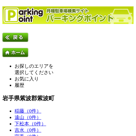
お探しのエリアを
選択してください
お気に入り
履歴
岩手県紫波郡紫波町
稲藤（0件）
遠山（0件）
下松本（0件）
吉水（0件）