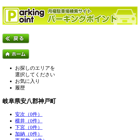
お探しのエリアを
選択してください
お気に入り
履歴
岐阜県安八郡神戸町
安次（0件）
横井（0件）
下宮（0件）
加納（0件）