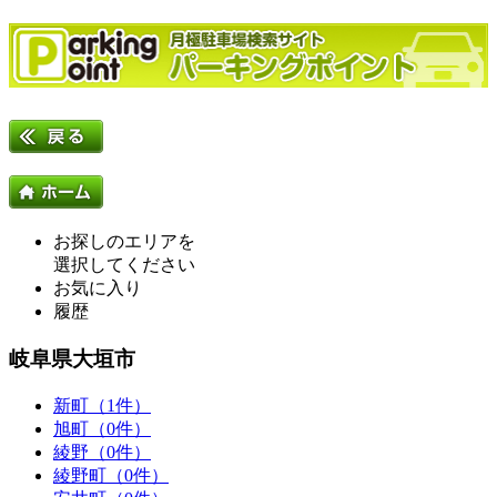
お探しのエリアを
選択してください
お気に入り
履歴
岐阜県大垣市
新町（1件）
旭町（0件）
綾野（0件）
綾野町（0件）