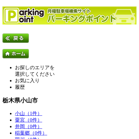
お探しのエリアを
選択してください
お気に入り
履歴
栃木県小山市
小山（1件）
粟宮（0件）
井岡（0件）
稲葉郷（0件）