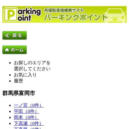
お探しのエリアを
選択してください
お気に入り
履歴
群馬県富岡市
一ノ宮（0件）
宇田（0件）
岡本（0件）
下高瀬（0件）