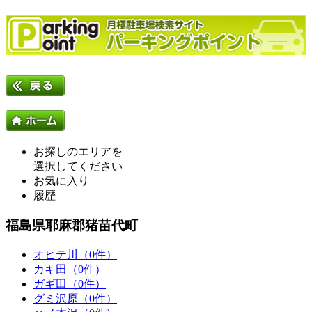
お探しのエリアを
選択してください
お気に入り
履歴
福島県耶麻郡猪苗代町
オヒテ川（0件）
カキ田（0件）
ガギ田（0件）
グミ沢原（0件）